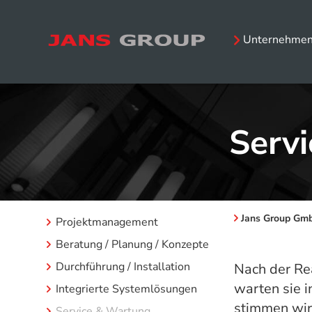
Unternehmen
Serv
Jans Group Gm
Projektmanagement
Beratung / Planung / Konzepte
Durchführung / Installation
Nach der Re
warten sie 
Integrierte Systemlösungen
stimmen wir
Service & Wartung