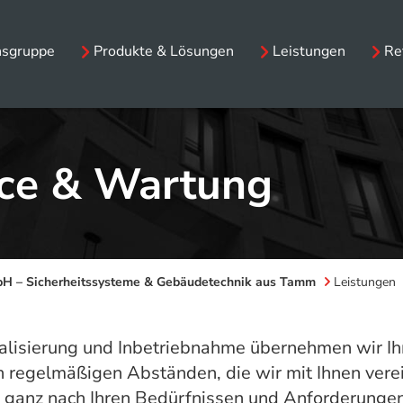
sgruppe
Produkte & Lösungen
Leistungen
Re
ice & Wartung
bH – Sicherheitssysteme & Gebäudetechnik aus Tamm
Leistungen
alisierung und Inbetriebnahme übernehmen wir Ih
in regelmäßigen Abständen, die wir mit Ihnen ve
 ganz nach Ihren Bedürfnissen und Anforderungen 