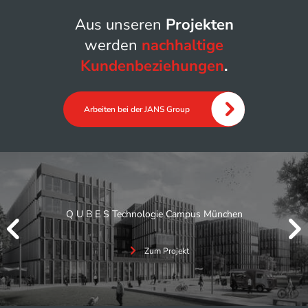
Aus unseren
Projekten
werden
nachhaltige
Kundenbeziehungen
.
Arbeiten bei der JANS Group
Q U B E S Technologie Campus München


Zum Projekt