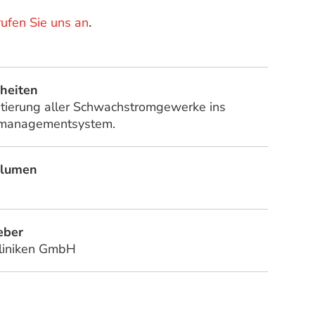
.
rufen Sie uns an
heiten
tierung aller Schwachstromgewerke ins
managementsystem.
olumen
eber
Kliniken GmbH