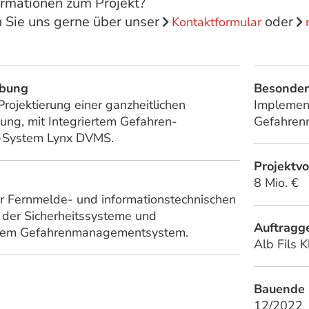
ormationen zum Projekt?
n Sie uns gerne über unser
oder
Kontaktformular
ibung
Besonder
rojektierung einer ganzheitlichen
Implemen
sung, mit Integriertem Gefahren-
Gefahren
System Lynx DVMS.
Projektv
8 Mio. €
er Fernmelde- und informationstechnischen
. der Sicherheitssysteme und
Auftragg
tem Gefahrenmanagementsystem.
Alb Fils 
Bauende
12/2022